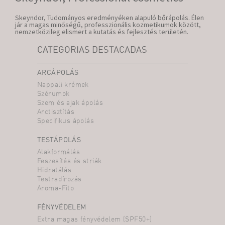
Skeyndor, Tudományos eredményéken alapuló bőrápolás. Élen
jár a magas minőségű, professzionális kozmetikumok között,
nemzetközileg elismert a kutatás és fejlesztés területén.
CATEGORIAS DESTACADAS
ARCÁPOLÁS
Nappali krémek
Szérumok
Szem és ajak ápolás
Arctisztítás
Specifikus ápolás
TESTÁPOLÁS
Alakformálás
Feszesítés és striák
Hidratálás
Testradírozás
Aroma-Fito
FÉNYVÉDELEM
Extra magas fényvédelem (SPF50+)