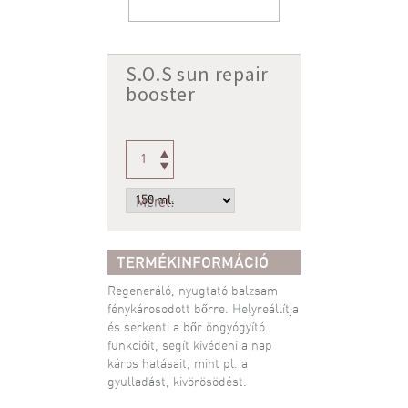
S.O.S sun repair
booster
Méret:
TERMÉKINFORMÁCIÓ
Regeneráló, nyugtató balzsam
fénykárosodott bőrre. Helyreállítja
és serkenti a bőr öngyógyító
funkcióit, segít kivédeni a nap
káros hatásait, mint pl. a
gyulladást, kivörösödést.