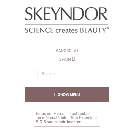
KAPCSOLAT
SPAIN
SHOW MENU
Estas en:
Home
·
Testápolás
·
Termékcsaládok
·
Sun Expertise
·
S.O.S sun repair booster