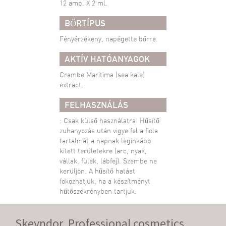
12 amp. X 2 ml.
BŐRTÍPUS
Fényérzékeny, napégette bőrre.
AKTÍV HATÓANYAGOK
Crambe Maritima (sea kale)
extract.
FELHASZNÁLÁS
: Csak külső használatra! Hűsítő
zuhanyozás után vigye fel a fiola
tartalmát a napnak leginkább
kitett területekre (arc, nyak,
vállak, fülek, lábfej). Szembe ne
kerüljön. A hűsítő hatást
fokozhatjuk, ha a készítményt
hűtőszekrényben tartjuk.
Skeyndor, Professional cosmetics