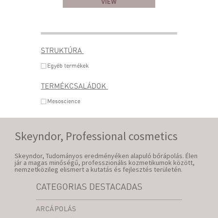
VIEW
STRUKTÚRA
Egyéb termékek
TERMÉKCSALÁDOK
Mesoscience
Skeyndor, Professional cosmetics
Skeyndor, Tudományos eredményéken alapuló bőrápolás. Élen
jár a magas minőségű, professzionális kozmetikumok között,
nemzetközileg elismert a kutatás és fejlesztés területén.
CATEGORIAS DESTACADAS
ARCÁPOLÁS