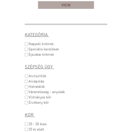
VIEW
KATEGÓRIA
Nappali krémek
Speciális kezelések
Éjszakai krémek
SZÉPSÉG ÜGY
Arctisztítók
Arcápolás
Hidratálók
Várandósság - anyukák
Vízhiányos bőr
Érzékeny bőr
KOR
20 - 30 éves
20 év alatt