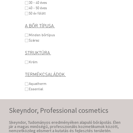
30 - 40 éves
40 - 50 éves
50 év fölött
A BŐR TÍPUSA
Minden bőrtípus
Száraz
STRUKTÚRA
Krém
TERMÉKCSALÁDOK
Aquatherm
Essential
Skeyndor, Professional cosmetics
Skeyndor, Tudományos eredményéken alapuló bőrápolás. Élen
jár a magas minőségű, professzionális kozmetikumok között,
nemzetközileg elismert a kutatás és fejlesztés területén.