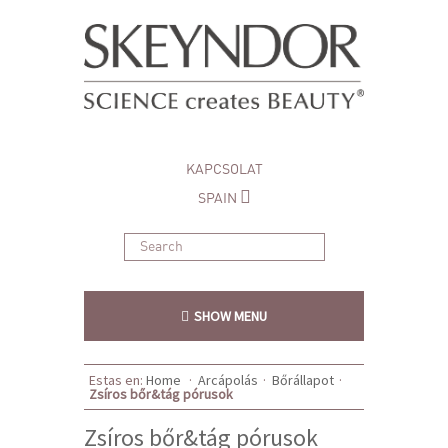
KAPCSOLAT
SPAIN
SHOW MENU
Estas en:
Home
·
Arcápolás
·
Bőrállapot
·
Zsíros bőr&tág pórusok
Zsíros bőr&tág pórusok