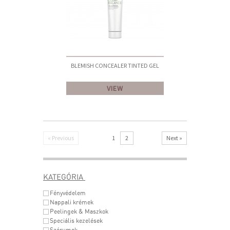
BLEMISH CONCEALER TINTED GEL
VIEW
« Previous
1
2
Next »
KATEGÓRIA
Fényvédelem
Nappali krémek
Peelingek & Maszkok
Speciális kezelések
Szérumok