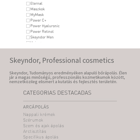
Eternal
Maszkok
MyMask
Power C+
Power Hyaluronic
Power Retinol
Skeyndor Men
Uniqcure
Skeyndor, Professional cosmetics
Skeyndor, Tudományos eredményéken alapuló bőrápolás. Élen
jár a magas minőségű, professzionális kozmetikumok között,
nemzetközileg elismert a kutatás és fejlesztés területén.
CATEGORIAS DESTACADAS
ARCÁPOLÁS
Nappali krémek
Szérumok
Szem és ajak ápolás
Arctisztítás
Specifikus ápolás