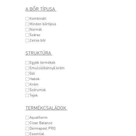
A BŐR TÍPUSA
Kombinált
Minden bőrtípus
Normál
Száraz
Zsíros bőr
STRUKTÚRA
Egyéb termékek
Emulzió/könnyű krém
Gél
Habok
Krém
Szérumok
Tejek
TERMÉKCSALÁDOK
Aquatherm
Clear Balance
Dermapeel PRO
Essential