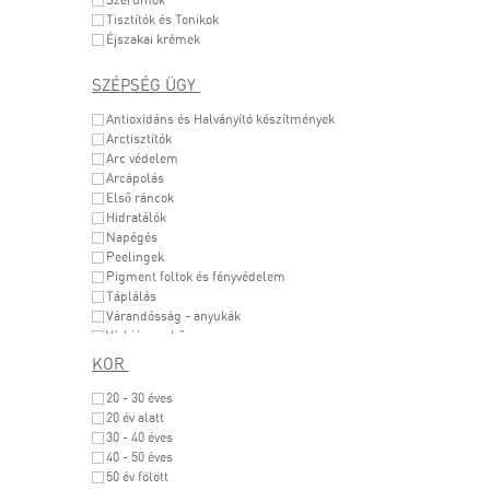
Tisztítók és Tonikok
Éjszakai krémek
SZÉPSÉG ÜGY
Antioxidáns és Halványító készítmények
Arctisztítók
Arc védelem
Arcápolás
Első ráncok
Hidratálók
Napégés
Peelingek
Pigment foltok és fényvédelem
Táplálás
Várandósság - anyukák
Vízhiányos bőr
Zsíros bőr & tág pórusok
KOR
Érzékeny bőr
20 - 30 éves
20 év alatt
30 - 40 éves
40 - 50 éves
50 év fölött