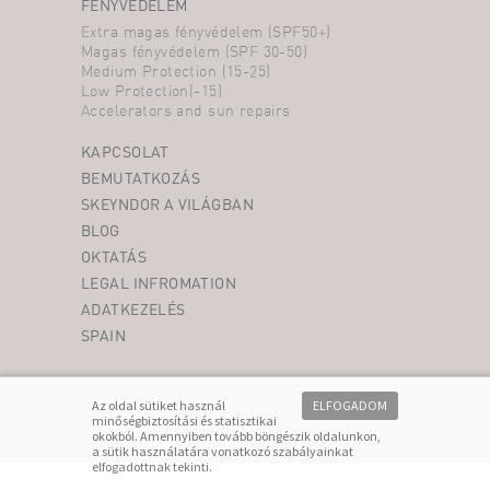
FÉNYVÉDELEM
Extra magas fényvédelem (SPF50+)
Magas fényvédelem (SPF 30-50)
Medium Protection (15-25)
Low Protection(-15)
Accelerators and sun repairs
KAPCSOLAT
BEMUTATKOZÁS
SKEYNDOR A VILÁGBAN
BLOG
OKTATÁS
LEGAL INFROMATION
ADATKEZELÉS
SPAIN
Az oldal sütiket használ
ELFOGADOM
minőségbiztosítási és statisztikai
okokból. Amennyiben tovább böngészik oldalunkon,
a sütik használatára vonatkozó
szabályainkat
elfogadottnak tekinti.