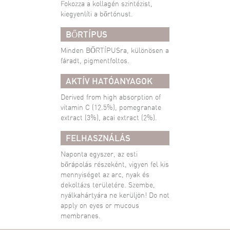
Fokozza a kollagén szintézist,
kiegyenlíti a bőrtónust.
BŐRTÍPUS
Minden BŐRTÍPUSra, különösen a
fáradt, pigmentfoltos.
AKTÍV HATÓANYAGOK
Derived from high absorption of
vitamin C (12.5%), pomegranate
extract (3%), acai extract (2%).
FELHASZNÁLÁS
Naponta egyszer, az esti
bőrápolás részeként, vigyen fel kis
mennyiséget az arc, nyak és
dekoltázs területére. Szembe,
nyálkahártyára ne kerüljön! Do not
apply on eyes or mucous
membranes.