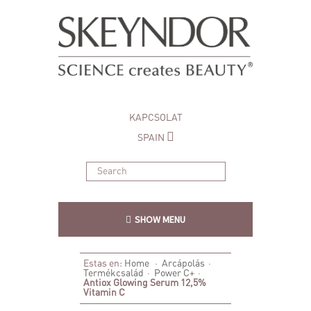
KAPCSOLAT
SPAIN
SHOW MENU
Estas en:
Home
·
Arcápolás
·
Termékcsalád
·
Power C+
·
Antiox Glowing Serum 12,5%
Vitamin C