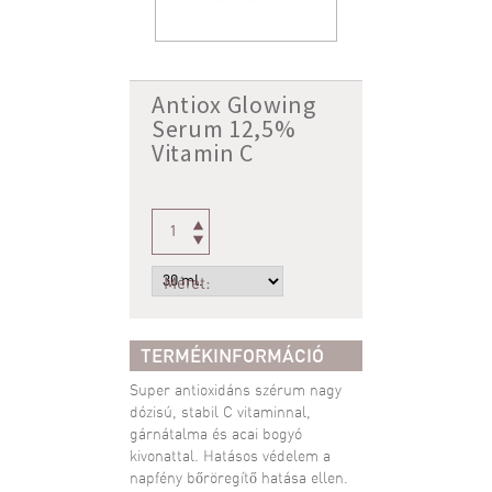
Antiox Glowing
Serum 12,5%
Vitamin C
Méret:
TERMÉKINFORMÁCIÓ
Super antioxidáns szérum nagy
dózisú, stabil C vitaminnal,
gárnátalma és acai bogyó
kivonattal. Hatásos védelem a
napfény bőröregítő hatása ellen.