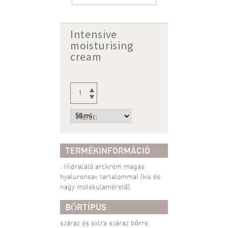
Intensive
moisturising
cream
Méret:
TERMÉKINFORMÁCIÓ
: Hidratáló arckrém magas
hyaluronsav tartalommal (kis és
nagy molekulaméretű).
BŐRTÍPUS
száraz és extra száraz bőrre.