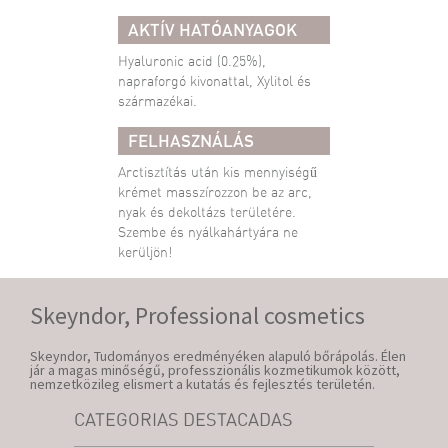
AKTÍV HATÓANYAGOK
Hyaluronic acid (0.25%),
napraforgó kivonattal, Xylitol és
származékai.
FELHASZNÁLÁS
Arctisztítás után kis mennyiségű
krémet masszírozzon be az arc,
nyak és dekoltázs területére.
Szembe és nyálkahártyára ne
kerüljön!
Skeyndor, Professional cosmetics
Skeyndor, Tudományos eredményéken alapuló bőrápolás. Élen
jár a magas minőségű, professzionális kozmetikumok között,
nemzetközileg elismert a kutatás és fejlesztés területén.
CATEGORIAS DESTACADAS